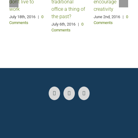
don’t live to
traditional
encourage
c
work
office a thing of
creativity
the past?
July 18th, 2016
|
0
June 2nd, 2016
|
0
M
Comments
Comments
July 6th, 2016
|
0
Comments